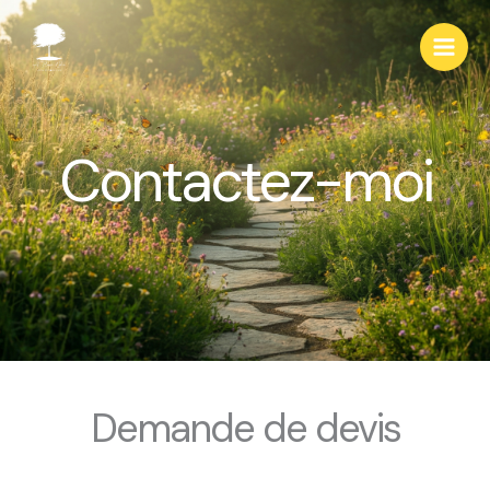
Skip
Main
to
Men
content
Contactez-moi
Demande de devis