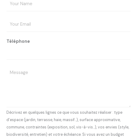
N
o
m
E
*
m
a
Téléphone
i
l
*
R
a
c
o
n
t
e
Décrivez en quelques lignes ce que vous souhaitez réaliser : type
z
d’espace (jardin, terrasse, haie, massif…), surface approximative,
-
commune, contraintes (exposition, sol, vis-à-vis…), vos envies (style,
m
biodiversité, entretien) et votre échéance. Si vous avez un budget