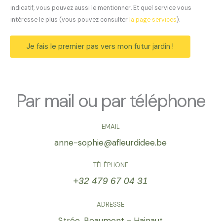
o
indicatif, vous pouvez aussi le mentionner. Et quel service vous
i
intéresse le plus (vous pouvez consulter
la page services
).
v
o
Je fais le premier pas vers mon futur jardin !
t
r
e
p
Par mail ou par téléphone
r
o
j
EMAIL
e
anne-sophie@afleurdidee.be
t
.
TÉLÉPHONE
*
+32 479 67 04 31
ADRESSE
Strée, Beaumont - Hainaut