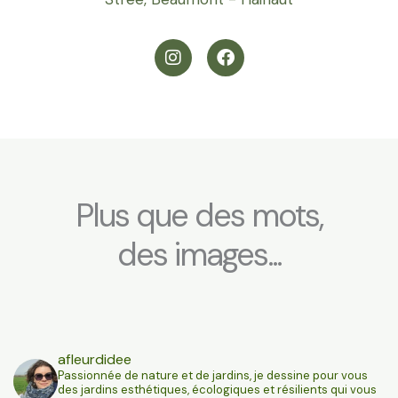
I
F
n
a
s
c
t
e
a
b
g
o
r
o
a
k
m
Plus que des mots,
des images...
afleurdidee
Passionnée de nature et de jardins, je dessine pour vous
des jardins esthétiques, écologiques et résilients qui vous